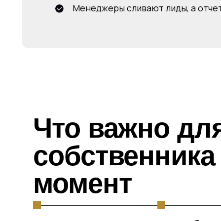
Что важно для
собственника в 
момент
Увидеть, где
Разобраться
теряются
почему отде
деньги
продаж рабо
неэффектив