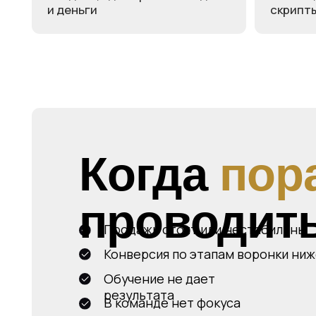
Когда
пора
проводить 
Продажи стоят или нестабильны
Конверсия по этапам воронки ниже ожи
Обучение не дает
результата
В команде нет фокуса
Менеджеры сливают лиды, а отчеты — ч