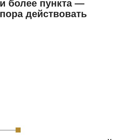
учить конкретный
н действий: что
ать, с кем,
акие сроки