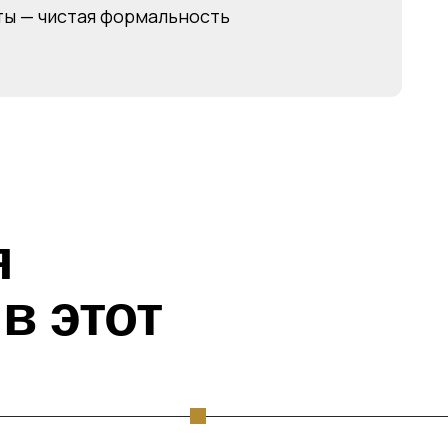
этот
,
Сохранить
Пол
л
ключевых людей
пла
тает
и не потерять
дел
но
клиентов
в к