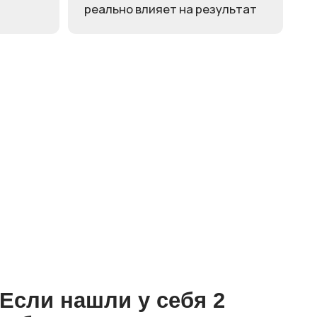
ашли у себя 2
е пункта —
ействовать