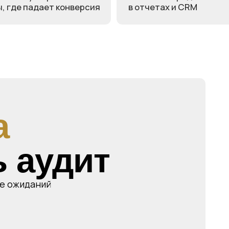
аудит
даний
Если н
и боле
истая формальность
пора д