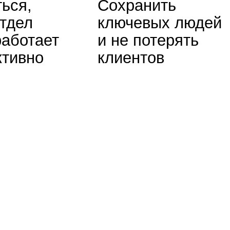
т
01/
Диагностика: воро
CRM, скрипты, отч
действия команды
02/
Анализ управленч
решений: где торм
процессы, где нет
обратной связи
03/
Выявление ключе
проблем: точки по