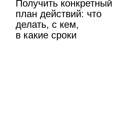
нка,
еты,
еских
озятся
вых
тери