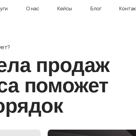
О нас
Кейсы
Блог
Контакты
ла продаж
а поможет
рядок
если сейчас вы в поиске
то