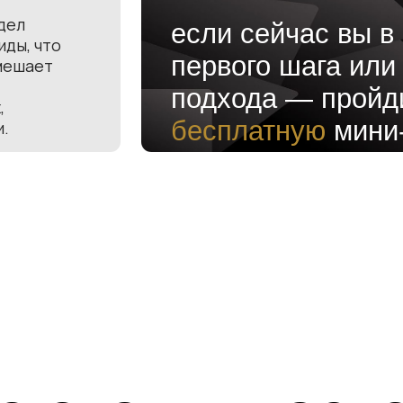
первого шага или нового
т
подхода — пройдите
бесплатную
мини-сесси
 сталкивается
выручки
—
нуже