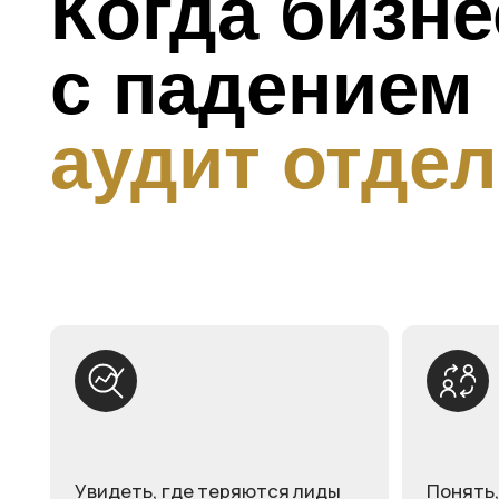
аудит отдела
Увидеть, где теряются лиды
Понять, поче
и деньги
скрипты, где 