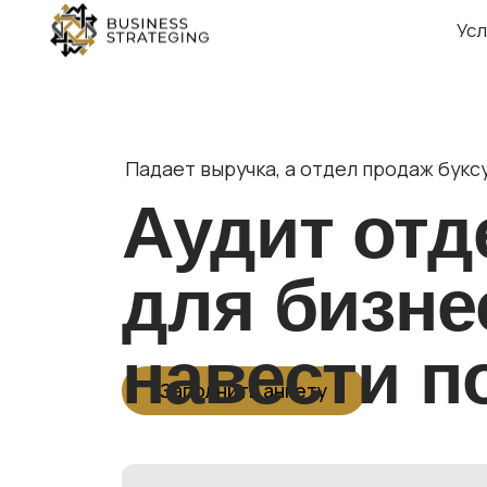
Услуги
Падает выручка, а отдел продаж буксует?
Аудит отде
для бизнес
навести по
Заполнить анкету
Покажем, где и почему буксует отдел
продаж: на каком этапе утекают лиды, ч