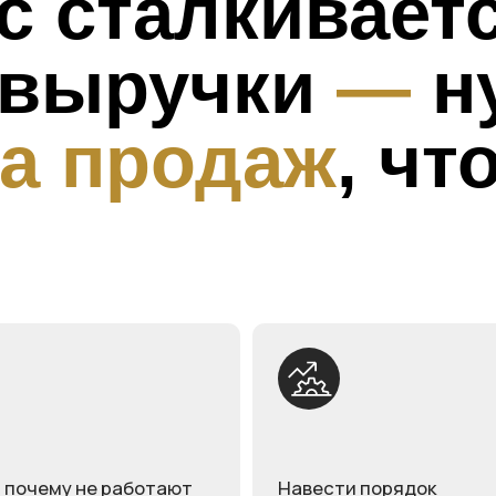
 продаж
, чтобы
му не работают
Навести порядок
падает конверсия
в отчетах и CRM